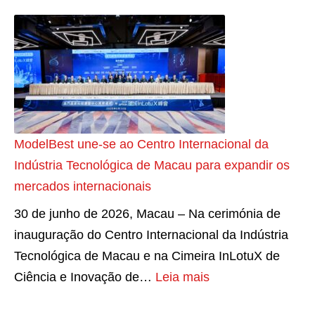
e
e
I
n
c
s
A
d
i
m
V
o
d
a
a
c
a
r
i
o
:
t
R
m
c
p
o
ModelBest une-se ao Centro Internacional da
8
o
h
u
Indústria Tecnológica de Macau para expandir os
0
m
o
b
mercados internacionais
F
o
n
a
P
30 de junho de 2026, Macau – Na cerimónia de
r
e
r
S
inauguração do Centro Internacional da Indústria
e
:
o
c
Tecnológica de Macau e na Cimeira InLotuX de
d
B
S
h
:
Ciência e Inovação de…
Leia mais
u
i
e
e
M
z
g
u