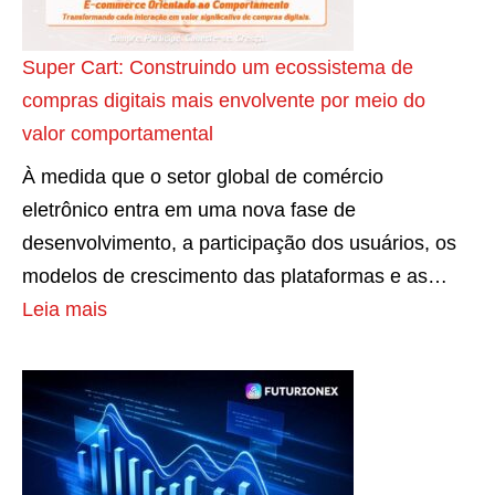
t
i
r
e
e
n
n
?
x
Super Cart: Construindo um ecossistema de
i
a
t
compras digitais mais envolvente por meio do
n
c
u
valor comportamental
o
i
r
s
À medida que o setor global de comércio
o
ô
p
eletrônico entra em uma nova fase de
n
m
a
desenvolvimento, a participação dos usuários, os
a
e
r
modelos de crescimento das plataformas e as…
i
t
a
:
Leia mais
s
r
c
S
o
a
u
?
d
p
R
a
e
a
e
r