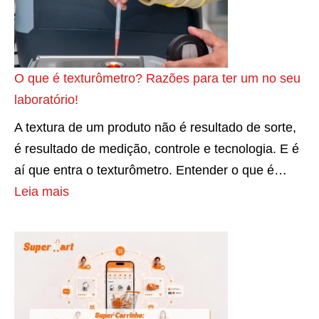
h
c
r
c
e
o
u
o
o
n
r
l
s
r
c
e
o
m
O que é texturômetro? Razões para ter um no seu
p
i
s
s
e
laboratório!
o
a
p
?
r
r
r
A textura de um produto não é resultado de sorte,
i
c
a
n
é resultado de medição, controle e tecnologia. E é
j
a
l
o
aí que entra o texturômetro. Entender o que é…
a
d
c
p
:
Leia mais
m
o
o
r
O
a
s
m
e
q
s
i
s
ç
u
f
n
a
o
e
e
t
ú
é
m
e
d