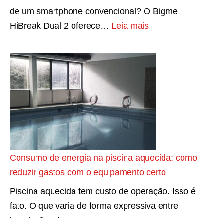
de um smartphone convencional? O Bigme
:
HiBreak Dual 2 oferece…
Leia mais
P
r
i
m
e
i
r
o
s
Consumo de energia na piscina aquecida: como
m
reduzir gastos com o equipamento certo
a
Piscina aquecida tem custo de operação. Isso é
r
fato. O que varia de forma expressiva entre
t