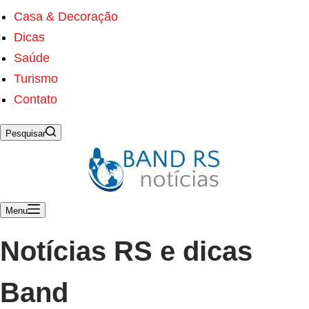
s
ú
Casa & Decoração
d
Dicas
o
Saúde
Turismo
Contato
Pesquisar
Menu
Notícias RS e dicas
Band