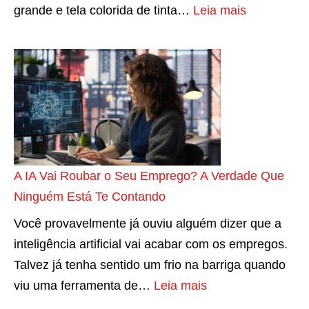
g
:
grande e tela colorida de tinta…
Leia mais
d
i
N
u
a
o
p
n
v
l
a
a
a
p
c
g
i
a
r
s
t
a
c
e
A IA Vai Roubar o Seu Emprego? A Verdade Que
n
i
g
Ninguém Está Te Contando
d
n
o
Você provavelmente já ouviu alguém dizer que a
e
a
r
inteligência artificial vai acabar com os empregos.
d
a
i
Talvez já tenha sentido um frio na barriga quando
o
q
a
:
viu uma ferramenta de…
Leia mais
m
u
d
A
u