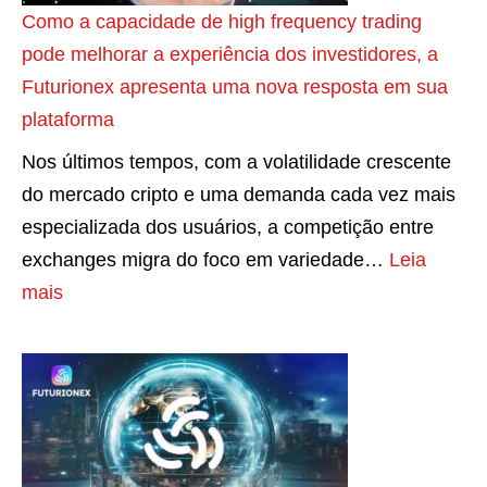
o
m
p
t
Como a capacidade de high frequency trading
e
r
b
o
o
pode melhorar a experiência dos investidores, a
n
a
u
r
p
Futurionex apresenta uma nova resposta em sua
t
d
c
m
e
plataforma
a
e
o
e
q
o
Nos últimos tempos, com a volatilidade crescente
2
:
i
u
c
do mercado cripto e uma demanda cada vez mais
0
V
o
e
é
especializada dos usuários, a competição entre
e
a
d
n
r
exchanges migra do foco em variedade…
Leia
m
n
o
o
e
:
mais
p
t
v
o
b
C
r
a
a
u
r
o
e
g
l
g
o
m
s
e
o
r
d
o
a
n
r
a
e
a
s
s
c
n
c