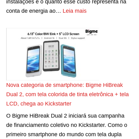
instalações é o quanto esse custo representa na
p
:
conta de energia ao…
Leia mais
h
C
o
o
n
n
e
s
E
u
I
m
n
o
k
d
Nova categoria de smartphone: Bigme HiBreak
d
e
Dual 2, com tela colorida de tinta eletrônica + tela
e
e
LCD, chega ao Kickstarter
t
n
O Bigme HiBreak Dual 2 iniciará sua campanha
e
e
de financiamento coletivo no Kickstarter. Como o
l
r
primeiro smartphone do mundo com tela dupla
a