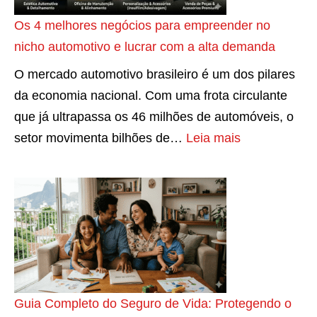
t
h
o
5
!
r
i
f
Os 4 melhores negócios para empreender no
n
0
o
t
r
nicho automotivo e lucrar com a alta demanda
e
0
e
a
e
x
,
O mercado automotivo brasileiro é um dos pilares
s
t
q
o
t
da economia nacional. Com uma frota circulante
p
i
u
b
o
que já ultrapassa os 46 milhões de automóveis, o
a
v
e
t
r
:
setor movimenta bilhões de…
Leia mais
ç
a
n
é
n
O
o
?
c
m
a
s
p
y
l
-
4
a
t
i
s
m
r
r
c
e
e
a
a
e
u
l
c
d
n
m
h
a
i
Guia Completo do Seguro de Vida: Protegendo o
ç
a
o
s