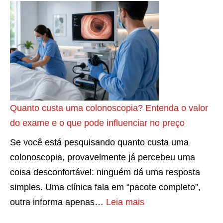
g
o
i
m
E
o
d
r
e
m
u
e
g
H
p
a
l
a
i
r
o
B
s
B
e
K
e
t
r
g
i
s
o
e
o
c
t
Quanto custa uma colonoscopia? Entenda o valor
s
a
?
k
u
do exame e o que pode influenciar no preço
c
k
A
s
n
o
Se você está pesquisando quanto custa uma
D
V
t
e
m
colonoscopia, provavelmente já percebeu uma
u
e
a
-
o
coisa desconfortável: ninguém dá uma resposta
a
r
r
s
e
simples. Uma clínica fala em “pacote completo”,
l
d
t
e
q
:
outra informa apenas…
Leia mais
2
a
e
a
u
Q
,
d