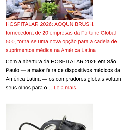
s
o
a
e
u
p
u
m
r
HOSPITALAR 2026: AOQUN BRUSH,
l
e
e
fornecedora de 20 empresas da Fortune Global
a
c
c
500, torna-se uma nova opção para a cadeia de
b
o
i
suprimentos médica na América Latina
o
s
s
Com a abertura da HOSPITALAR 2026 em São
r
s
a
Paulo — a maior feira de dispositivos médicos da
a
i
o
América Latina — os compradores globais voltam
t
s
r
:
seus olhos para o…
Leia mais
ó
t
i
H
r
e
e
O
i
m
n
S
o
a
t
P
!
d
a