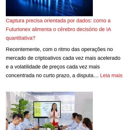
z
s
C
õ
t
a
e
a
r
Captura precisa orientada por dados: como a
s
ç
t
Futurionex alimenta o cérebro decisório de IA
p
ã
:
quantitativa?
a
o
C
Recentemente, com o ritmo das operações no
r
d
o
mercado de criptoativos cada vez mais acelerado
a
o
n
e a volatilidade de preços cada vez mais
t
a
s
:
concentrada no curto prazo, a disputa…
Leia mais
e
n
t
C
r
o
r
a
u
u
p
m
i
t
n
n
u
o
d
r