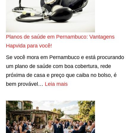
I
e
d
T
c
a
A
o
p
L
m
o
A
Planos de saúde em Pernambuco: Vantagens
p
r
R
Hapvida para você!
r
d
2
Se você mora em Pernambuco e está procurando
a
a
0
um plano de saúde com boa cobertura, rede
s
d
2
próxima de casa e preço que caiba no bolso, é
d
o
6
:
bem provável…
Leia mais
i
s
:
P
g
:
A
l
i
c
O
a
t
o
Q
n
a
m
U
o
i
o