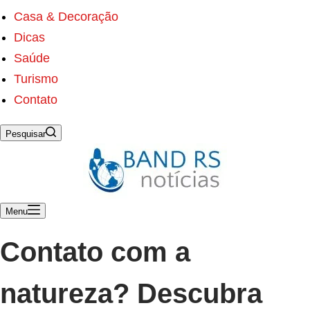
s
ú
Casa & Decoração
d
Dicas
o
Saúde
Turismo
Contato
Pesquisar
Menu
Contato com a
natureza? Descubra