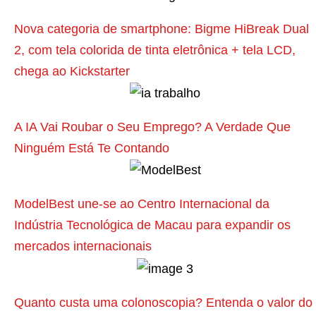
i
o
Nova categoria de smartphone: Bigme HiBreak Dual
r
2, com tela colorida de tinta eletrônica + tela LCD,
5
chega ao Kickstarter
d
i
A IA Vai Roubar o Seu Emprego? A Verdade Que
c
Ninguém Está Te Contando
a
s
p
ModelBest une-se ao Centro Internacional da
a
Indústria Tecnológica de Macau para expandir os
r
mercados internacionais
a
c
u
Quanto custa uma colonoscopia? Entenda o valor do