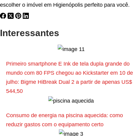
escolher o imóvel em Higienópolis perfeito para você.
Interessantes
P
Primeiro smartphone E Ink de tela dupla grande do
o
mundo com 80 FPS chegou ao Kickstarter em 10 de
s
julho: Bigme HiBreak Dual 2 a partir de apenas US$
t
544,50
a
n
t
Consumo de energia na piscina aquecida: como
e
reduzir gastos com o equipamento certo
r