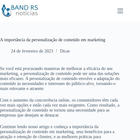
P
u
l
a
r
p
a
r
A importância da personalização de conteúdo em marketing
a
o
24 de fevereiro de 2023
Dicas
c
o
n
t
Se você está procurando maneiras de melhorar a eficácia do seu
e
marketing, a personalização de conteúdo pode ser uma das soluções
ú
mais eficazes. A personalização de conteúdo envolve a adaptação do
d
conteúdo às necessidades e interesses do público-alvo, tornando-o
o
mais relevante e atraente.
Com o aumento da concorrência online, os consumidores têm cada
vez mais opções e estão cada vez mais exigentes. Como resultado, a
personalização de conteúdo se tornou uma necessidade para as
empresas que desejam se destacar.
Continue lendo nosso artigo e conheça a importância da
personalização de conteúdo em marketing, seus benefícios para a
atração e retenção de clientes, e as melhores práticas para