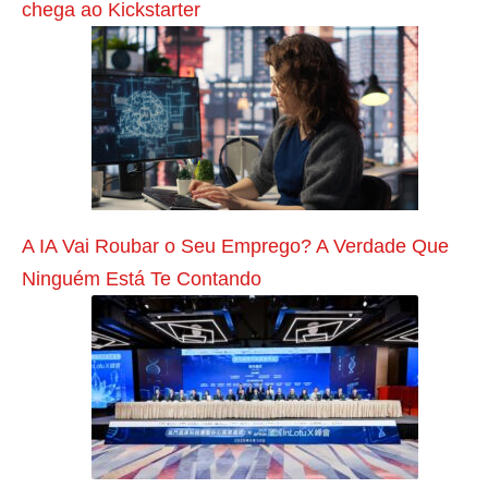
p
chega ao Kickstarter
o
s
e
n
t
a
d
A IA Vai Roubar o Seu Emprego? A Verdade Que
o
Ninguém Está Te Contando
r
i
a
:
v
e