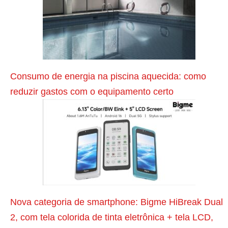
l
a
n
e
j
Consumo de energia na piscina aquecida: como
a
reduzir gastos com o equipamento certo
m
e
n
t
o
d
e
Nova categoria de smartphone: Bigme HiBreak Dual
a
2, com tela colorida de tinta eletrônica + tela LCD,