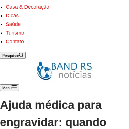
s
ú
Casa & Decoração
d
Dicas
o
Saúde
Turismo
Contato
Pesquisar
Menu
Ajuda médica para
engravidar: quando