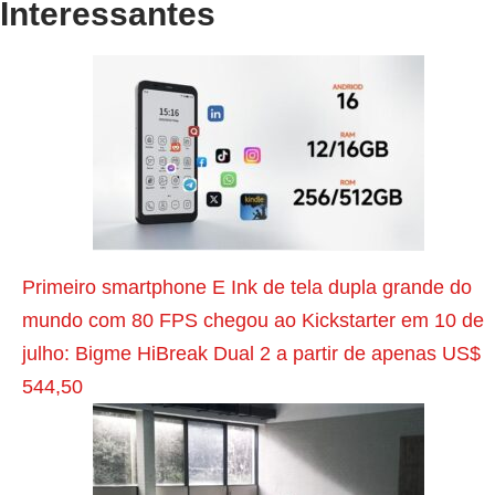
Interessantes
P
o
s
t
a
n
Primeiro smartphone E Ink de tela dupla grande do
t
mundo com 80 FPS chegou ao Kickstarter em 10 de
e
julho: Bigme HiBreak Dual 2 a partir de apenas US$
r
544,50
i
o
r
P