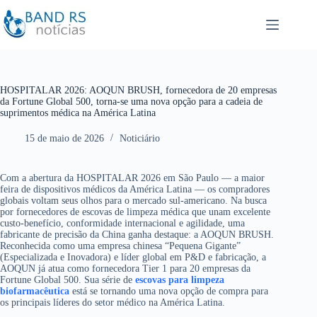
P
u
l
a
r
p
a
r
HOSPITALAR 2026: AOQUN BRUSH, fornecedora de 20 empresas
a
da Fortune Global 500, torna-se uma nova opção para a cadeia de
o
suprimentos médica na América Latina
c
o
15 de maio de 2026
Noticiário
n
t
e
ú
Com a abertura da HOSPITALAR 2026 em São Paulo — a maior
d
feira de dispositivos médicos da América Latina — os compradores
o
globais voltam seus olhos para o mercado sul-americano. Na busca
por fornecedores de escovas de limpeza médica que unam excelente
custo-benefício, conformidade internacional e agilidade, uma
fabricante de precisão da China ganha destaque: a AOQUN BRUSH.
Reconhecida como uma empresa chinesa “Pequena Gigante”
(Especializada e Inovadora) e líder global em P&D e fabricação, a
AOQUN já atua como fornecedora Tier 1 para 20 empresas da
Fortune Global 500. Sua série de
escovas para limpeza
biofarmacêutica
está se tornando uma nova opção de compra para
os principais líderes do setor médico na América Latina.