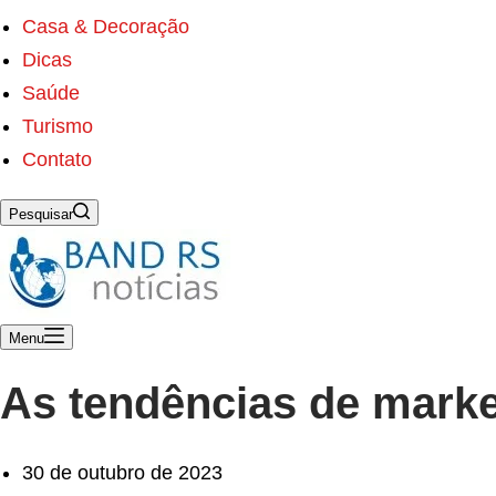
s
ú
Casa & Decoração
d
Dicas
o
Saúde
Turismo
Contato
Pesquisar
Menu
As tendências de marke
30 de outubro de 2023