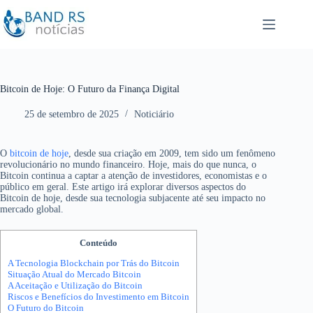
P
u
l
a
r
p
a
r
Bitcoin de Hoje: O Futuro da Finança Digital
a
o
25 de setembro de 2025
Noticiário
c
o
n
t
O
bitcoin de hoje
, desde sua criação em 2009, tem sido um fenômeno
e
revolucionário no mundo financeiro. Hoje, mais do que nunca, o
ú
Bitcoin continua a captar a atenção de investidores, economistas e o
d
público em geral. Este artigo irá explorar diversos aspectos do
o
Bitcoin de hoje, desde sua tecnologia subjacente até seu impacto no
mercado global.
Conteúdo
A Tecnologia Blockchain por Trás do Bitcoin
Situação Atual do Mercado Bitcoin
A Aceitação e Utilização do Bitcoin
Riscos e Benefícios do Investimento em Bitcoin
O Futuro do Bitcoin