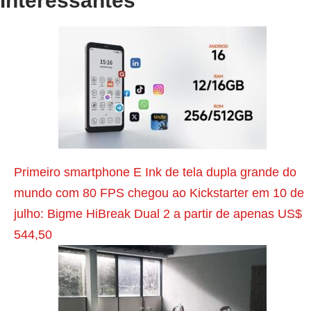
Interessantes
P
o
s
t
a
n
Primeiro smartphone E Ink de tela dupla grande do
t
mundo com 80 FPS chegou ao Kickstarter em 10 de
e
julho: Bigme HiBreak Dual 2 a partir de apenas US$
r
544,50
i
o
r
A