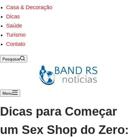
s
ú
Casa & Decoração
d
Dicas
o
Saúde
Turismo
Contato
Pesquisar
Menu
Dicas para Começar
um Sex Shop do Zero: