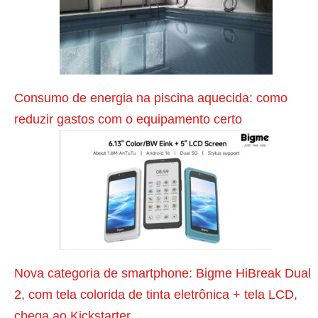
p
r
e
n
d
Consumo de energia na piscina aquecida: como
a
reduzir gastos com o equipamento certo
a
c
a
l
c
u
l
Nova categoria de smartphone: Bigme HiBreak Dual
a
2, com tela colorida de tinta eletrônica + tela LCD,
r
chega ao Kickstarter