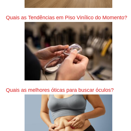
n
c
Quais as Tendências em Piso Vinílico do Momento?
i
a
s
P
r
ó
x
i
Quais as melhores óticas para buscar óculos?
m
o
P
o
s