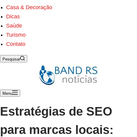
s
ú
Casa & Decoração
d
Dicas
o
Saúde
Turismo
Contato
Pesquisar
Menu
Estratégias de SEO
para marcas locais: