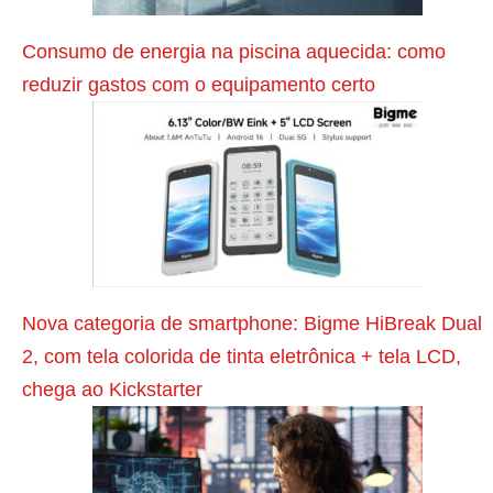
e
t
Consumo de energia na piscina aquecida: como
i
reduzir gastos com o equipamento certo
n
g
e
m
v
í
d
Nova categoria de smartphone: Bigme HiBreak Dual
e
2, com tela colorida de tinta eletrônica + tela LCD,
o
chega ao Kickstarter
3
6
0