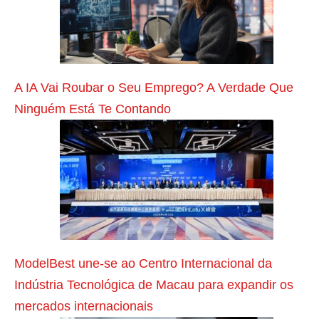
°
:
E
n
A IA Vai Roubar o Seu Emprego? A Verdade Que
g
Ninguém Está Te Contando
a
j
a
m
e
n
t
ModelBest une-se ao Centro Internacional da
o
Indústria Tecnológica de Macau para expandir os
i
mercados internacionais
m