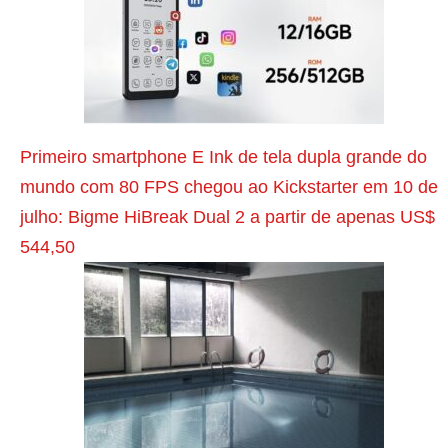
o
s
t
a
n
Primeiro smartphone E Ink de tela dupla grande do
t
mundo com 80 FPS chegou ao Kickstarter em 10 de
e
julho: Bigme HiBreak Dual 2 a partir de apenas US$
r
544,50
i
o
r
M
a
r
k