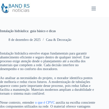
P
u
l
a
r
p
a
r
Instalação hidráulica: guia básico e dicas
a
o
8 de dezembro de 2025
Casa & Decoração
c
o
n
t
Instalação hidráulica envolve etapas fundamentais para garantir
e
abastecimento eficiente e seguro dentro de qualquer imóvel. Esse
ú
processo exige atenção desde o planejamento até a escolha dos
d
materiais que compõem a rede. Cada decisão interfere no
o
desempenho e no conforto dos moradores.
Ao analisar as necessidades do projeto, o morador identifica pontos
de melhoria e reduz riscos futuros. A modernização de tubulações
aparece como parte importante desse processo, pois reduz falhas e
facilita a manutenção. Materiais modernos ampliam a durabilidade e
tornam o sistema mais confiável.
Nesse contexto, entender
o que é CPVC
auxilia na escolha consciente
dos componentes utilizados na rede. O material oferece vantagens