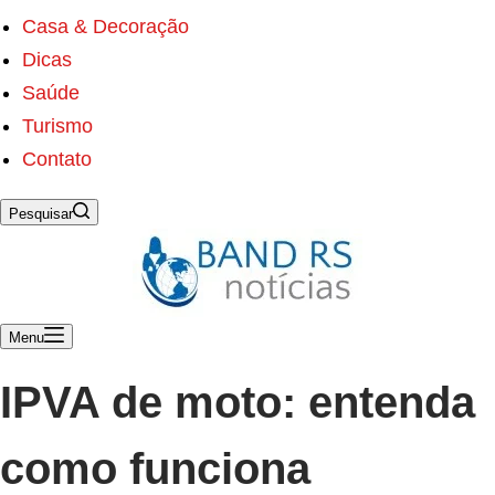
s
ú
Casa & Decoração
d
Dicas
o
Saúde
Turismo
Contato
Pesquisar
Menu
IPVA de moto: entenda
como funciona