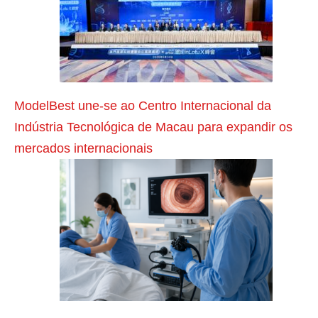
e
j
a
c
o
ModelBest une-se ao Centro Internacional da
m
Indústria Tecnológica de Macau para expandir os
o
mercados internacionais
r
e
g
u
l
a
r
i