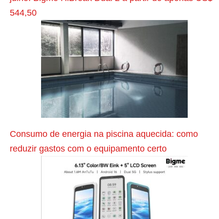
r
544,50
i
o
r
P
e
r
d
i
o
Consumo de energia na piscina aquecida: como
p
reduzir gastos com o equipamento certo
r
a
z
o