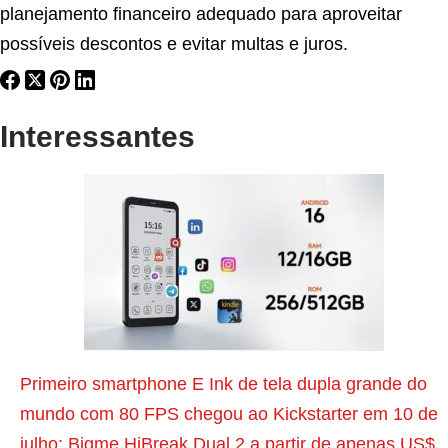
planejamento financeiro adequado para aproveitar
possíveis descontos e evitar multas e juros.
Interessantes
P
o
s
t
a
n
Primeiro smartphone E Ink de tela dupla grande do
t
mundo com 80 FPS chegou ao Kickstarter em 10 de
e
julho: Bigme HiBreak Dual 2 a partir de apenas US$