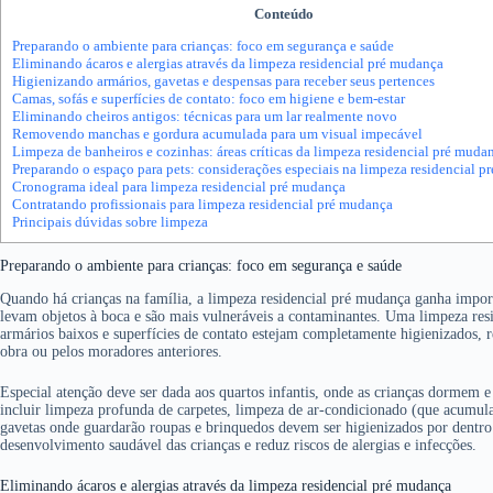
Conteúdo
Preparando o ambiente para crianças: foco em segurança e saúde
Eliminando ácaros e alergias através da limpeza residencial pré mudança
Higienizando armários, gavetas e despensas para receber seus pertences
Camas, sofás e superfícies de contato: foco em higiene e bem-estar
Eliminando cheiros antigos: técnicas para um lar realmente novo
Removendo manchas e gordura acumulada para um visual impecável
Limpeza de banheiros e cozinhas: áreas críticas da limpeza residencial pré muda
Preparando o espaço para pets: considerações especiais na limpeza residencial 
Cronograma ideal para limpeza residencial pré mudança
Contratando profissionais para limpeza residencial pré mudança
Principais dúvidas sobre limpeza
Preparando o ambiente para crianças: foco em segurança e saúde
Quando há crianças na família, a limpeza residencial pré mudança ganha impo
levam objetos à boca e são mais vulneráveis a contaminantes. Uma limpeza res
armários baixos e superfícies de contato estejam completamente higienizados, r
obra ou pelos moradores anteriores.
Especial atenção deve ser dada aos quartos infantis, onde as crianças dormem
incluir limpeza profunda de carpetes, limpeza de ar-condicionado (que acumula 
gavetas onde guardarão roupas e brinquedos devem ser higienizados por dentro 
desenvolvimento saudável das crianças e reduz riscos de alergias e infecções.
Eliminando ácaros e alergias através da limpeza residencial pré mudança