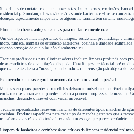
Superfícies de contato frequente—maçanetas, interruptores, corrimãos, bancad
residencial pré mudança. Essas são as áreas onde bactérias e vírus se concent
doenças, especialmente importante se alguém na família tem sistema imunológ
Eliminando cheiros antigos: técnicas para um lar realmente novo
Um dos aspectos mais importantes da limpeza residencial pré mudança é elimi
mofo, fumaça, animais de estimação anteriores, cozinha e umidade acumulada.
criando sensação de que o lar não é realmente seu.
Técnicas profissionais para eliminar odores incluem limpeza profunda com pro
de ar-condicionado e ventilação adequada. Uma limpeza residencial pré mudanç
que realmente cheira a “novo”, contribuindo para a sensação psicológica de re
Removendo manchas e gordura acumulada para um visual impecável
Manchas em pisos, paredes e superfícies deixam o imóvel com aparência anti
em banheiros e marcas em paredes afetam a primeira impressão do novo lar. U
manchas, deixando o imóvel com visual impecável.
Técnicas especializadas removem manchas de diferentes tipos: manchas de águ
cozinhas. Produtos específicos para cada tipo de mancha garantem que a remoção
transforma a aparência do imóvel, criando um espaço que parece verdadeirame
Limpeza de banheiros e cozinhas: áreas críticas da limpeza residencial pré mu