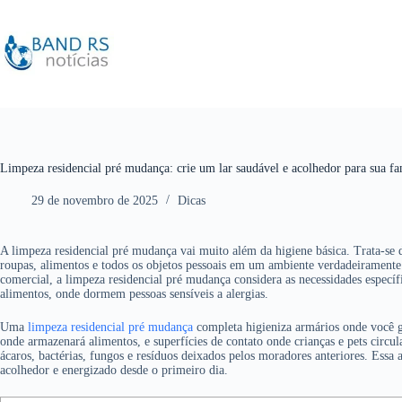
P
u
l
a
r
p
a
r
a
o
c
o
Limpeza residencial pré mudança: crie um lar saudável e acolhedor para sua fa
n
t
29 de novembro de 2025
Dicas
e
ú
d
o
A limpeza residencial pré mudança vai muito além da higiene básica. Trata-se de
roupas, alimentos e todos os objetos pessoais em um ambiente verdadeirament
comercial, a limpeza residencial pré mudança considera as necessidades especí
alimentos, onde dormem pessoas sensíveis a alergias.
Uma
limpeza residencial pré mudança
completa higieniza armários onde você gu
onde armazenará alimentos, e superfícies de contato onde crianças e pets circu
ácaros, bactérias, fungos e resíduos deixados pelos moradores anteriores. Essa
acolhedor e energizado desde o primeiro dia.