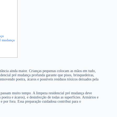
nça
pré mudança
rtância ainda maior. Crianças pequenas colocam as mãos em tudo,
idencial pré mudança profunda garante que pisos, brinquedeiras,
emovendo poeira, ácaros e possíveis resíduos tóxicos deixados pela
 e passam muito tempo. A limpeza residencial pré mudança deve
poeira e ácaros), e desinfecção de todas as superfícies. Armários e
e por fora. Essa preparação cuidadosa contribui para o