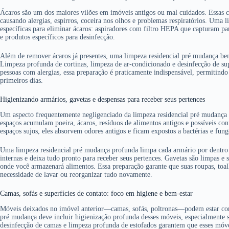
Ácaros são um dos maiores vilões em imóveis antigos ou mal cuidados. Essas cr
causando alergias, espirros, coceira nos olhos e problemas respiratórios. Uma l
específicas para eliminar ácaros: aspiradores com filtro HEPA que capturam pa
e produtos específicos para desinfecção.
Além de remover ácaros já presentes, uma limpeza residencial pré mudança be
Limpeza profunda de cortinas, limpeza de ar-condicionado e desinfecção de su
pessoas com alergias, essa preparação é praticamente indispensável, permitindo
primeiros dias.
Higienizando armários, gavetas e despensas para receber seus pertences
Um aspecto frequentemente negligenciado da limpeza residencial pré mudança é 
espaços acumulam poeira, ácaros, resíduos de alimentos antigos e possíveis co
espaços sujos, eles absorvem odores antigos e ficam expostos a bactérias e fung
Uma limpeza residencial pré mudança profunda limpa cada armário por dentro e 
internas e deixa tudo pronto para receber seus pertences. Gavetas são limpas e
onde você armazenará alimentos. Essa preparação garante que suas roupas, toa
necessidade de lavar ou reorganizar tudo novamente.
Camas, sofás e superfícies de contato: foco em higiene e bem-estar
Móveis deixados no imóvel anterior—camas, sofás, poltronas—podem estar con
pré mudança deve incluir higienização profunda desses móveis, especialmente s
desinfecção de camas e limpeza profunda de estofados garantem que esses móv