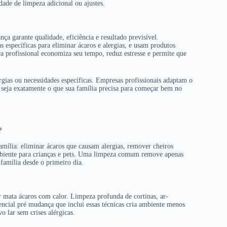
ade de limpeza adicional ou ajustes.
ça garante qualidade, eficiência e resultado previsível.
s específicas para eliminar ácaros e alergias, e usam produtos
a profissional economiza seu tempo, reduz estresse e permite que
ergias ou necessidades específicas. Empresas profissionais adaptam o
a seja exatamente o que sua família precisa para começar bem no
?
amília: eliminar ácaros que causam alergias, remover cheiros
ambiente para crianças e pets. Uma limpeza comum remove apenas
 família desde o primeiro dia.
mata ácaros com calor. Limpeza profunda de cortinas, ar-
ncial pré mudança que inclui essas técnicas cria ambiente menos
o lar sem crises alérgicas.