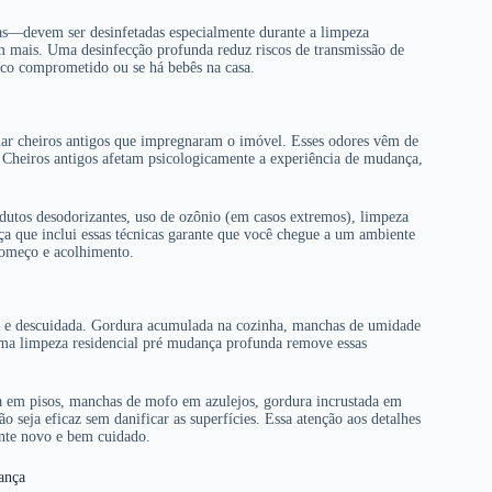
as—devem ser desinfetadas especialmente durante a limpeza
ram mais. Uma desinfecção profunda reduz riscos de transmissão de
ico comprometido ou se há bebês na casa.
nar cheiros antigos que impregnaram o imóvel. Esses odores vêm de
 Cheiros antigos afetam psicologicamente a experiência de mudança,
dutos desodorizantes, uso de ozônio (em casos extremos), limpeza
a que inclui essas técnicas garante que você chegue a um ambiente
começo e acolhimento.
ga e descuidada. Gordura acumulada na cozinha, manchas de umidade
ma limpeza residencial pré mudança profunda remove essas
a em pisos, manchas de mofo em azulejos, gordura incrustada em
 seja eficaz sem danificar as superfícies. Essa atenção aos detalhes
nte novo e bem cuidado.
dança