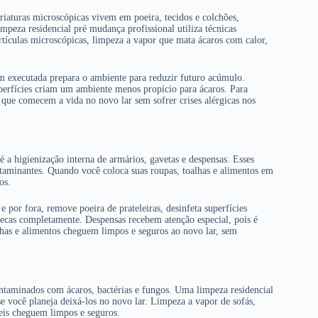
iaturas microscópicas vivem em poeira, tecidos e colchões,
impeza residencial pré mudança profissional utiliza técnicas
rtículas microscópicas, limpeza a vapor que mata ácaros com calor,
m executada prepara o ambiente para reduzir futuro acúmulo.
perfícies criam um ambiente menos propício para ácaros. Para
 que comecem a vida no novo lar sem sofrer crises alérgicas nos
a higienização interna de armários, gavetas e despensas. Esses
ntaminantes. Quando você coloca suas roupas, toalhas e alimentos em
os.
por fora, remove poeira de prateleiras, desinfeta superfícies
 secas completamente. Despensas recebem atenção especial, pois é
lhas e alimentos cheguem limpos e seguros ao novo lar, sem
taminados com ácaros, bactérias e fungos. Uma limpeza residencial
e você planeja deixá-los no novo lar. Limpeza a vapor de sofás,
eis cheguem limpos e seguros.