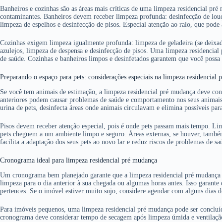
Banheiros e cozinhas são as áreas mais críticas de uma limpeza residencial pré
contaminantes. Banheiros devem receber limpeza profunda: desinfecção de louça
limpeza de espelhos e desinfecção de pisos. Especial atenção ao ralo, que pode 
Cozinhas exigem limpeza igualmente profunda: limpeza de geladeira (se deixa
azulejos, limpeza de despensa e desinfecção de pisos. Uma limpeza residencial 
de saúde. Cozinhas e banheiros limpos e desinfetados garantem que você possa 
Preparando o espaço para pets: considerações especiais na limpeza residencial
Se você tem animais de estimação, a limpeza residencial pré mudança deve cons
anteriores podem causar problemas de saúde e comportamento nos seus animai
urina de pets, desinfecta áreas onde animais circulavam e elimina possíveis para
Pisos devem receber atenção especial, pois é onde pets passam mais tempo. Li
pets cheguem a um ambiente limpo e seguro. Áreas externas, se houver, també
facilita a adaptação dos seus pets ao novo lar e reduz riscos de problemas de sa
Cronograma ideal para limpeza residencial pré mudança
Um cronograma bem planejado garante que a limpeza residencial pré mudança s
limpeza para o dia anterior à sua chegada ou algumas horas antes. Isso garante
pertences. Se o imóvel estiver muito sujo, considere agendar com alguns dias d
Para imóveis pequenos, uma limpeza residencial pré mudança pode ser concluí
cronograma deve considerar tempo de secagem após limpeza úmida e ventilaç