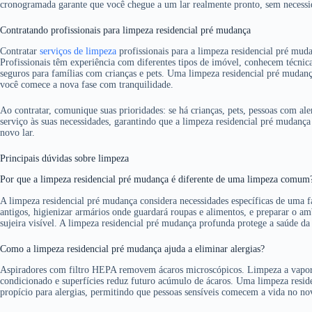
cronogramada garante que você chegue a um lar realmente pronto, sem necessid
Contratando profissionais para limpeza residencial pré mudança
Contratar
serviços de limpeza
profissionais para a limpeza residencial pré mudan
Profissionais têm experiência com diferentes tipos de imóvel, conhecem técnica
seguros para famílias com crianças e pets. Uma limpeza residencial pré mudanç
você comece a nova fase com tranquilidade.
Ao contratar, comunique suas prioridades: se há crianças, pets, pessoas com al
serviço às suas necessidades, garantindo que a limpeza residencial pré mudanç
novo lar.
Principais dúvidas sobre limpeza
Por que a limpeza residencial pré mudança é diferente de uma limpeza comum
A limpeza residencial pré mudança considera necessidades específicas de uma f
antigos, higienizar armários onde guardará roupas e alimentos, e preparar o 
sujeira visível. A limpeza residencial pré mudança profunda protege a saúde da
Como a limpeza residencial pré mudança ajuda a eliminar alergias?
Aspiradores com filtro HEPA removem ácaros microscópicos. Limpeza a vapor 
condicionado e superfícies reduz futuro acúmulo de ácaros. Uma limpeza reside
propício para alergias, permitindo que pessoas sensíveis comecem a vida no nov