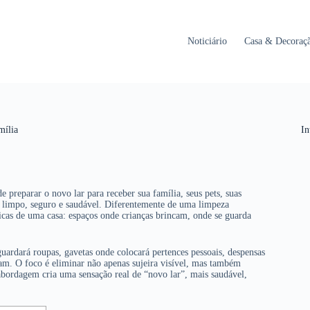
Noticiário
Casa & Decoraç
mília
In
 preparar o novo lar para receber sua família, seus pets, suas
e limpo, seguro e saudável. Diferentemente de uma limpeza
ficas de uma casa: espaços onde crianças brincam, onde se guarda
ardará roupas, gavetas onde colocará pertences pessoais, despensas
lam. O foco é eliminar não apenas sujeira visível, mas também
 abordagem cria uma sensação real de “novo lar”, mais saudável,