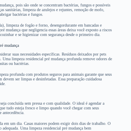
 mudança, pois são onde se concentram bactérias, fungos e possíveis
s sanitárias, limpeza de azulejos e rejuntes, remoção de mofo,
abrigar bactérias e fungos.
da), limpeza de fogão e forno, desengordurante em bancadas e
pré mudança que negligencia essas áreas deixa você exposto a riscos
cozinhar e se higienizar com segurança desde o primeiro dia.
 pré mudança
iderar suas necessidades específicas. Resíduos deixados por pets
s. Uma limpeza residencial pré mudança profunda remove odores de
sitas ou bactérias.
mpeza profunda com produtos seguros para animais garante que seus
m devem ser limpas e desinfetadas. Essa preparação cuidadosa
úde.
eja concluída sem pressa e com qualidade. O ideal é agendar a
 que tudo esteja fresco e limpo quando você chegar com seus
e antecedência.
da em um dia. Casas maiores podem exigir dois dias de trabalho. O
ão adequada. Uma limpeza residencial pré mudança bem