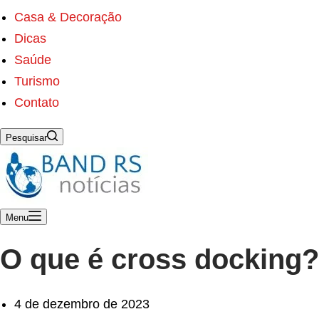
s
ú
Casa & Decoração
d
Dicas
o
Saúde
Turismo
Contato
Pesquisar
Menu
O que é cross docking? 
4 de dezembro de 2023