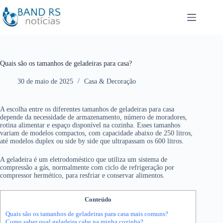
P
u
l
a
r
p
a
r
Quais são os tamanhos de geladeiras para casa?
a
o
30 de maio de 2025
Casa & Decoração
c
o
n
t
A escolha entre os diferentes tamanhos de geladeiras para casa
e
depende da necessidade de armazenamento, número de moradores,
ú
rotina alimentar e espaço disponível na cozinha. Esses tamanhos
d
variam de modelos compactos, com capacidade abaixo de 250 litros,
o
até modelos duplex ou side by side que ultrapassam os 600 litros.
A geladeira é um eletrodoméstico que utiliza um sistema de
compressão a gás, normalmente com ciclo de refrigeração por
compressor hermético, para resfriar e conservar alimentos.
Conteúdo
Quais são os tamanhos de geladeiras para casa mais comuns?
Como saber qual geladeira cabe na minha cozinha?