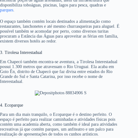
encontrar poços de águas artesanais, além da infraestrutura que
disponibiliza toboáguas, piscinas, lagos para pesca, quadras e
parques
.
O espaço também contém locais destinados a alimentação como
restaurantes, lanchonetes e até mesmo churrasqueiras para aluguel. É
possível também se acomodar por perto, como diversos turitas
procuram a Estância das Águas para aproveitar as férias em família,
existem diversos hotéis ao redor.
3. Tirolesa Interestadual
Em Chapecó também encontra-se aventura, a Tirolesa Interestadual
possui 1.300 metros que atravessam o Rio Uruguai. Ela acaba em
Goio Ên, distrito de Chapecó que faz divisa entre estados do Rio
Grande do Sul e Santa Catarina, por isso recebe o nome de
Interestadual.
4. Ecoparque
Para um dia mais tranquilo, o Ecoparque é o destino perfeito. O
espaço é perfeito para realizar caminhadas e atividades físicas pois
contém uma academia aberta, como também é ideal para atividades
recreativas já que contém parques, um anfiteatro e um palco para
realização de apresentações de todos os cunhos artísticos.