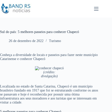
P
u
l
a
r
p
a
r
Sul do país: 5 melhores passeios para conhecer Chapecó
a
o
26 de dezembro de 2022
Turismo
c
o
n
t
Conheça a diversidade de locais e passeios para fazer neste município
e
Catarinense e conhecer Chapecó
ú
d
o
(crédito:
divulgação)
Localizada no estado de Santa Catarina, Chapecó é um município
brasileiro fundado em 1917 que foi se estruturando conforme os anos
se passavam e hoje é reconhecida por possuir uma ótima
infraestrutura aos seus moradores e aos turistas que se interessam em
visitar a cidade.
5 melhores passeios para conhecer Chapecó